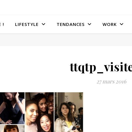
 !
LIFESTYLE
TENDANCES
WORK
ttqtp_visit
27 mars 2016