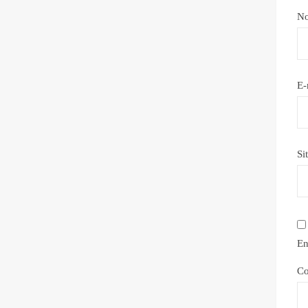
N
E-
Si
En
Co