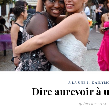
,
A LA UNE !
DAILYM
Dire aurevoir à 
19 février 2018