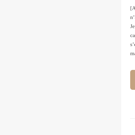
[
n’
Je
ca
s’
ma