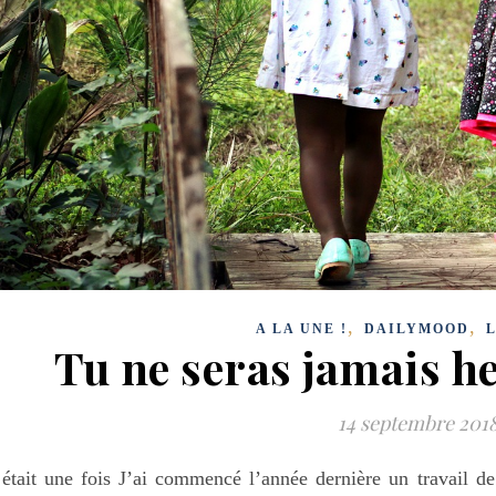
,
,
A LA UNE !
DAILYMOOD
Tu ne seras jamais h
14 septembre 201
 était une fois J’ai commencé l’année dernière un travail d