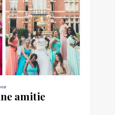
OOD
une amitie