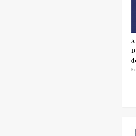
A
D
d
9 o