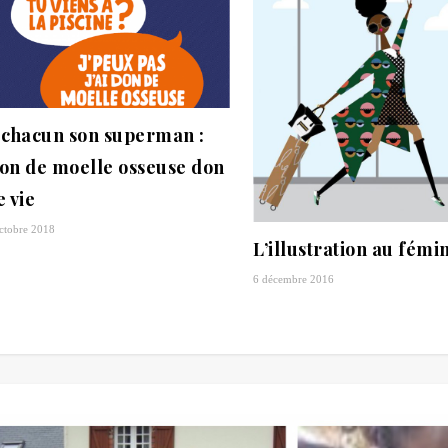
 chacun son superman :
on de moelle osseuse don
e vie
ctobre 2018
L’illustration au fémi
6 décembre 2016