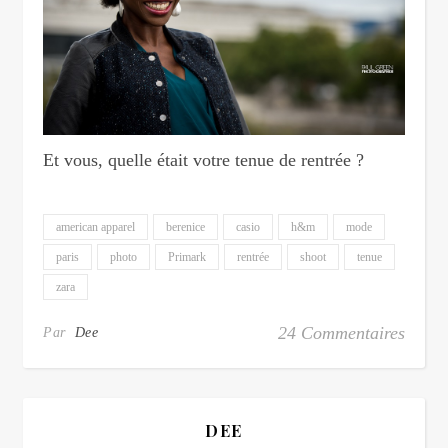
Et vous, quelle était votre tenue de rentrée ?
american apparel
berenice
casio
h&m
mode
paris
photo
Primark
rentrée
shoot
tenue
zara
24 Commentaires
Par
Dee
DEE