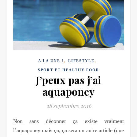
,
,
A LA UNE !
LIFESTYLE
SPORT ET HEALTHY FOOD
J’peux pas j’ai
aquaponey
28 septembre 2016
Non sans déconner ça existe vraiment
l’aquaponey mais ça, ça sera un autre article (que