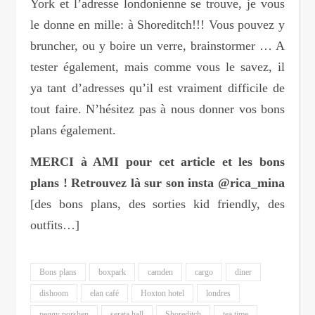
York et l’adresse londonienne se trouve, je vous
le donne en mille: à Shoreditch!!! Vous pouvez y
bruncher, ou y boire un verre, brainstormer … A
tester également, mais comme vous le savez, il
ya tant d’adresses qu’il est vraiment difficile de
tout faire. N’hésitez pas à nous donner vos bons
plans également.
MERCI à AMI pour cet article et les bons
plans ! Retrouvez là sur son insta @rica_mina
[des bons plans, des sorties kid friendly, des
outfits…]
Bons plans
boxpark
camden
cargo
diner
dishoom
elan café
Hoxton hotel
londres
peggy porshen
serata hall
Shoreditch
tea time