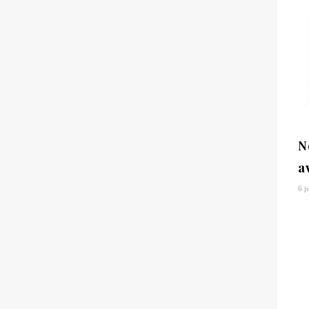
N
a
6 j