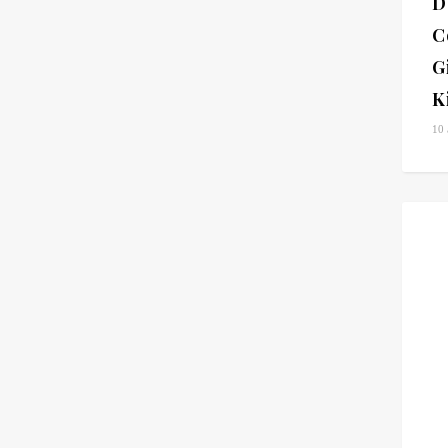
D
C
G
K
10 