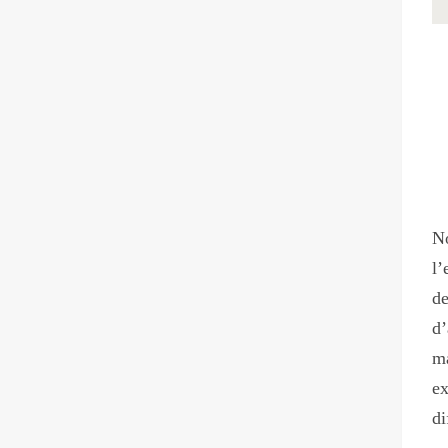
No
l’
d
d’
ma
ex
di