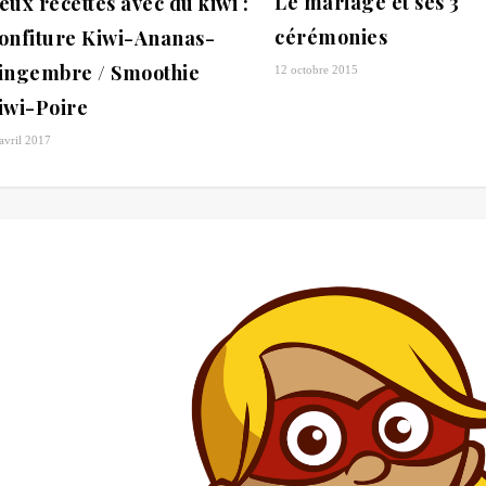
Le mariage et ses 3
eux recettes avec du kiwi :
cérémonies
onfiture Kiwi-Ananas-
ingembre / Smoothie
12 octobre 2015
iwi-Poire
avril 2017