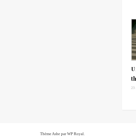
U
t
23
Thème Ashe par
WP Royal
.