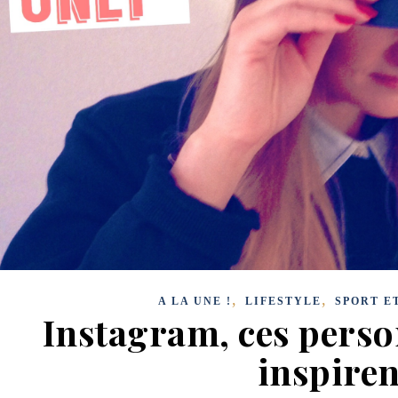
,
,
A LA UNE !
LIFESTYLE
SPORT E
Instagram, ces perso
inspiren