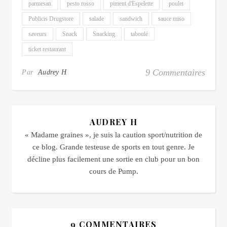
parmesan
pesto rosso
piment d'Espelette
poulet
Publicis Drugstore
salade
sandwich
sauce miso
saveurs
Snack
Snacking
taboulé
ticket restaurant
9 Commentaires
Par
Audrey H
AUDREY H
« Madame graines », je suis la caution sport/nutrition de
ce blog. Grande testeuse de sports en tout genre. Je
décline plus facilement une sortie en club pour un bon
cours de Pump.
9 COMMENTAIRES