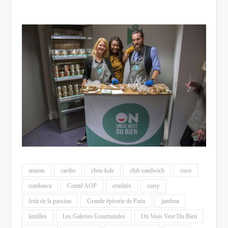
ananas
cardio
chou kale
club sandwich
coco
combawa
Comté AOP
crudités
curry
fruit de la passion
Grande épicerie de Paris
jambon
lentilles
Les Galeries Gourmandes
On Vous Veut Du Bien