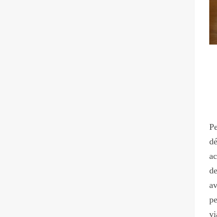
Pe
dé
ac
de
av
pe
vi