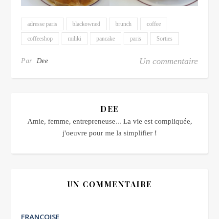
adresse paris
blackowned
brunch
coffee
coffeeshop
miliki
pancake
paris
Sorties
Un commentaire
Par
Dee
DEE
Amie, femme, entrepreneuse... La vie est compliquée,
j'oeuvre pour me la simplifier !
UN COMMENTAIRE
FRANCOISE