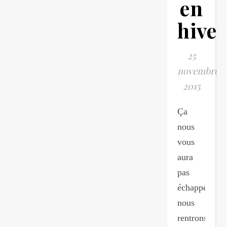
en
hiver
25
novembre
2015
Ça
nous
vous
aura
pas
échappé
nous
rentrons