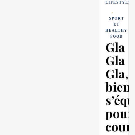
LIFESTYLE
,
SPORT
ET
HEALTHY
FOOD
Gla
Gla
Gla,
bien
s’équ
pour
cour