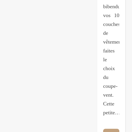
bibendum av
vos 10
couches
de
vêtements,
faites
le
choix
du
coupe-
vent.
Cette
petite…