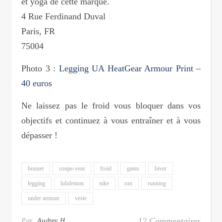
et yoga de cette marque.
4 Rue Ferdinand Duval
Paris, FR
75004
Photo 3 :
Legging UA HeatGear Armour Print –
40 euros
Ne laissez pas le froid vous bloquer dans vos
objectifs et continuez à vous entraîner et à vous
dépasser !
bonnet
coupe-vent
froid
gants
hiver
legging
lululemon
nike
run
running
under armour
veste
12 Commentaires
Par
Audrey H