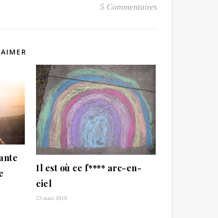
5 Commentaires
 AIMER
ante
Il est où ce f**** arc-en-
e
ciel
23 mars 2016