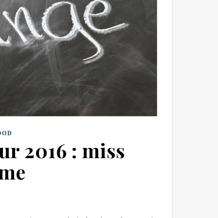
OOD
ur 2016 : miss
 me