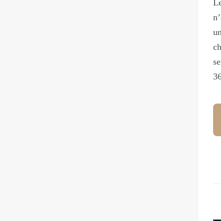
Le
n’
un
ch
se
3