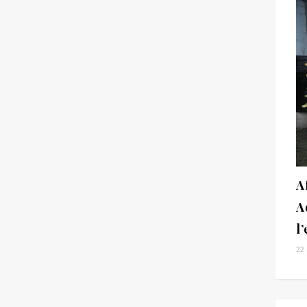
A
A
l
22 