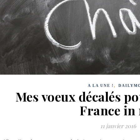
,
A LA UNE !
DAILYM
Mes voeux décalés po
France in
11 janvier 2016