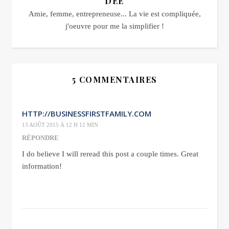
DEE
Amie, femme, entrepreneuse... La vie est compliquée,
j'oeuvre pour me la simplifier !
5 COMMENTAIRES
HTTP://BUSINESSFIRSTFAMILY.COM
13 AOÛT 2015 À 12 H 12 MIN
RÉPONDRE
I do believe I will reread this post a couple times. Great
information!