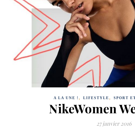
,
,
A LA UNE !
LIFESTYLE
SPORT E
NikeWomen We
27 janvier 2016