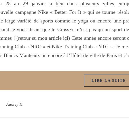
u 25 au 29 janvier a lieu dans plusieurs villes eu
uvelle campagne Nike « Better For It » qui se tourne résolu
e large variété de sports comme le yoga ou encore une prat
and je vous disais que le CrossFit n’est pas qu’un sport de 
mmes ! (retour su mon article ici) Cette année encore seront 
nning Club « NRC » et Nike Training Club « NTC ». Je me ra
s Blancs Manteaux ou encore à l’Hôtel de ville de Paris et c
LIRE LA SUITE
Audrey H