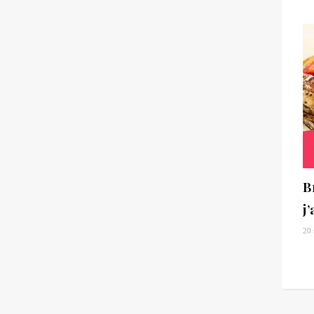
B
j
20