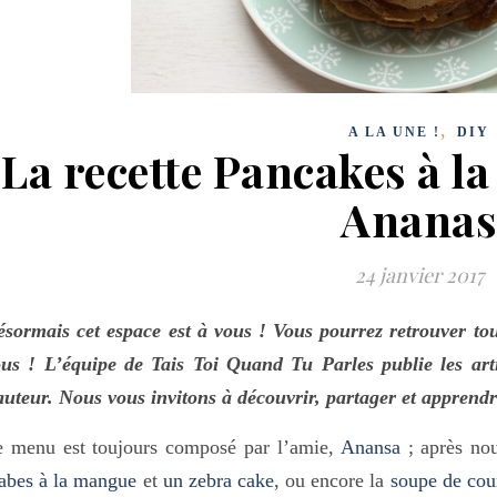
,
A LA UNE !
DIY
La recette Pancakes à l
Ananas
24 janvier 2017
sormais cet espace est à vous ! Vous pourrez retrouver tous
us ! L’équipe de Tais Toi Quand Tu Parles publie les arti
auteur. Nous vous invitons à découvrir, partager et apprendr
e menu est toujours composé par l’amie,
Anansa
; après nou
abes à la
mangue
et
un zebra cake
, ou encore la
soupe de cou