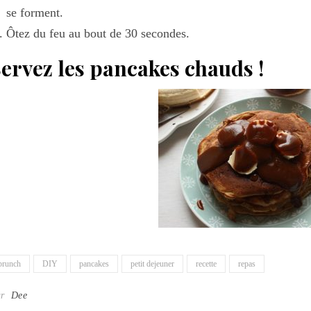
se forment.
Ôtez du feu au bout de 30 secondes.
ervez les pancakes chauds !
brunch
DIY
pancakes
petit dejeuner
recette
repas
ar
Dee