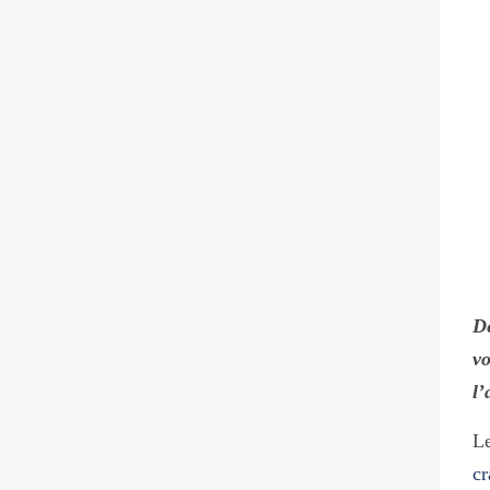
Dé
vo
l’
L
cr