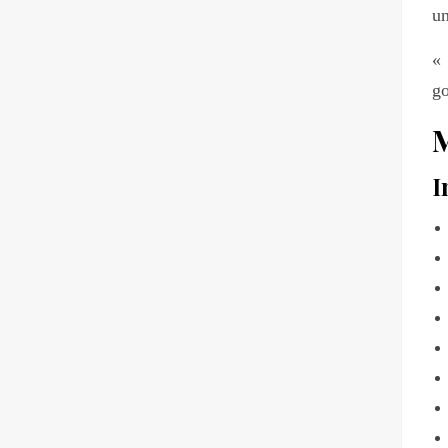
un
«
go
I