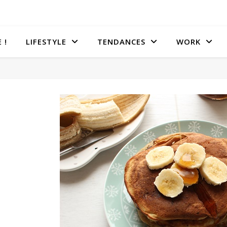
 !
LIFESTYLE
TENDANCES
WORK