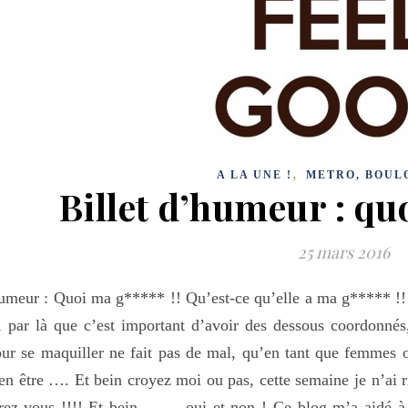
,
A LA UNE !
METRO, BOUL
Billet d’humeur : qu
25 mars 2016
meur : Quoi ma g***** !! Qu’est-ce qu’elle a ma g***** !! 
, par là que c’est important d’avoir des dessous coordonnés
ur se maquiller ne fait pas de mal, qu’en tant que femmes o
en être …. Et bein croyez moi ou pas, cette semaine je n’ai r
rez-vous !!!! Et bein ……..oui et non ! Ce blog m’a aidé 