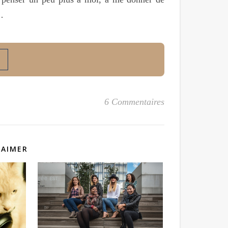
…
6 Commentaires
 AIMER