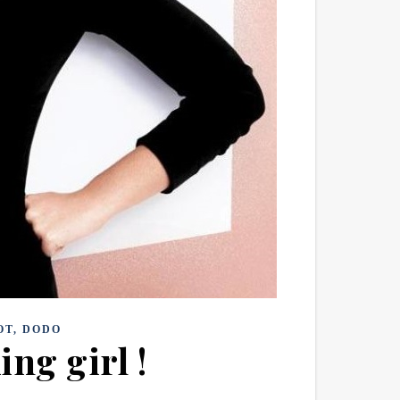
OT, DODO
ing girl !