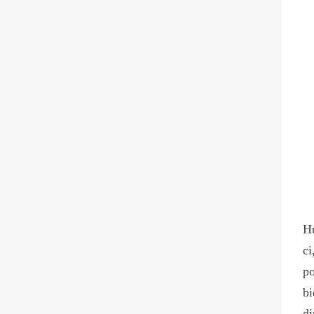
Hu
ci
po
bi
di