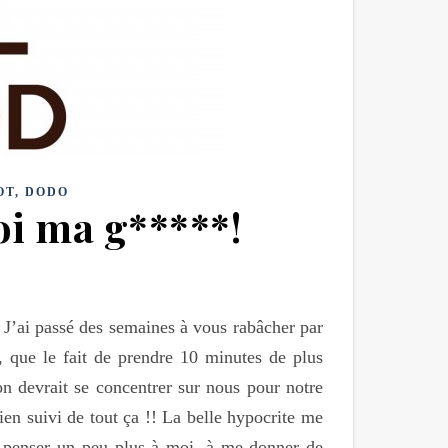
OT, DODO
oi ma g*****!
J’ai passé des semaines à vous rabâcher par
, que le fait de prendre 10 minutes de plus
n devrait se concentrer sur nous pour notre
ien suivi de tout ça !! La belle hypocrite me
à penser un peu plus à moi, à me donner de