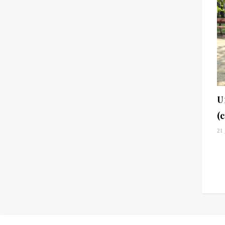
U
(
21 