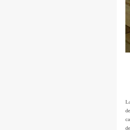
La
de
ca
de