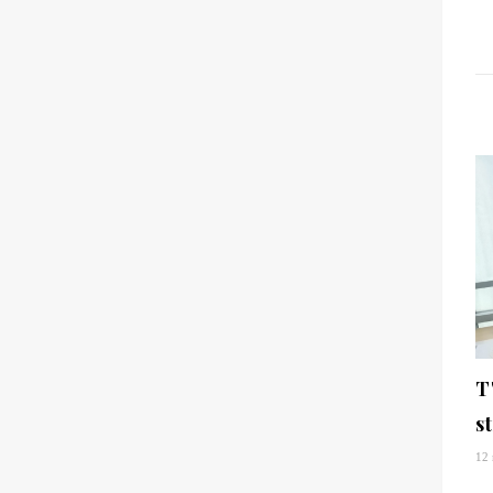
T
s
12