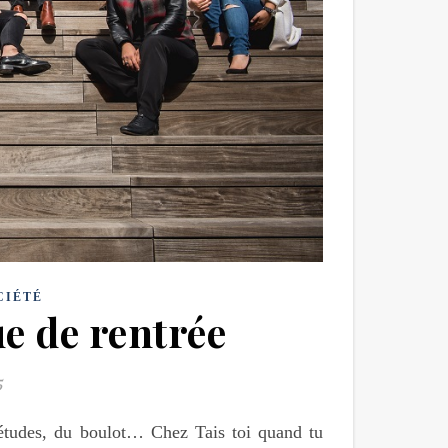
CIÉTÉ
ue de rentrée
5
s études, du boulot… Chez Tais toi quand tu