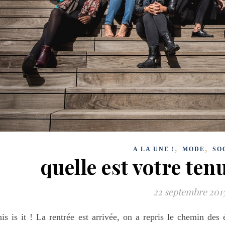
,
,
A LA UNE !
MODE
SO
quelle est votre ten
22 septembre 201
is is it ! La rentrée est arrivée, on a repris le chemin de