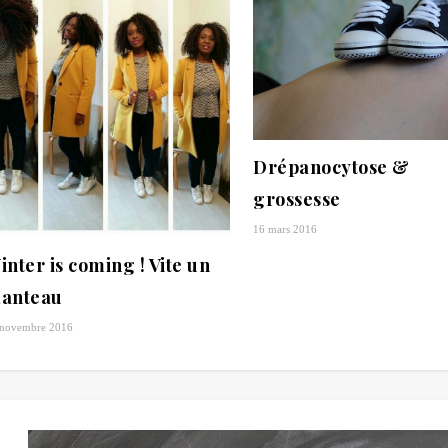
Drépanocytose &
grossesse
16 mars 2016
inter is coming ! Vite un
anteau
 novembre 2016