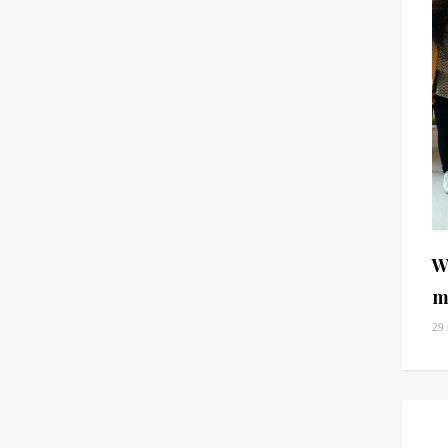
W
m
29