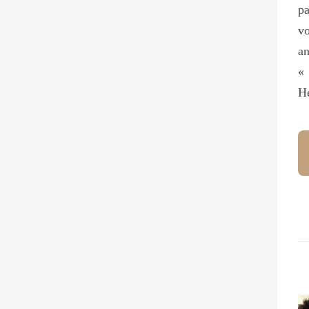
pa
vo
an
« 
He