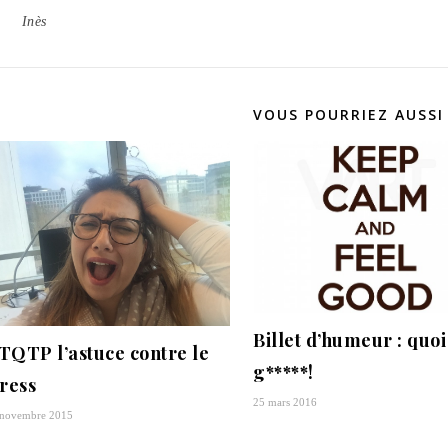
Inès
VOUS POURRIEZ AUSSI
Billet d’humeur : quo
TQTP l’astuce contre le
g*****!
tress
25 mars 2016
 novembre 2015