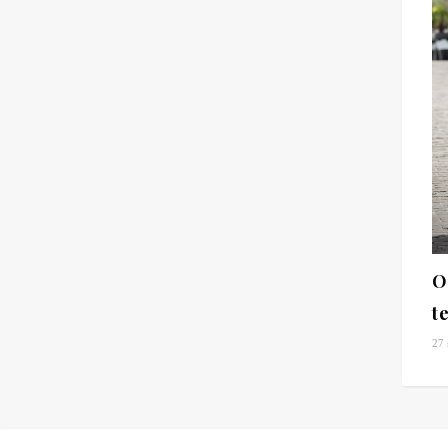
O
t
27 