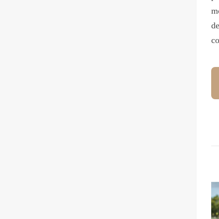
mo
de
co