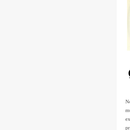
No
mu
e
pr