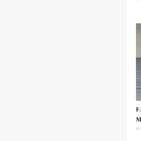
F
M
20