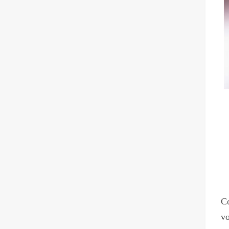
Co
vo