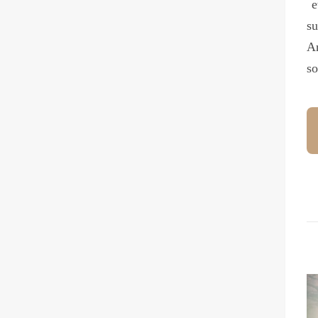
et
su
An
so