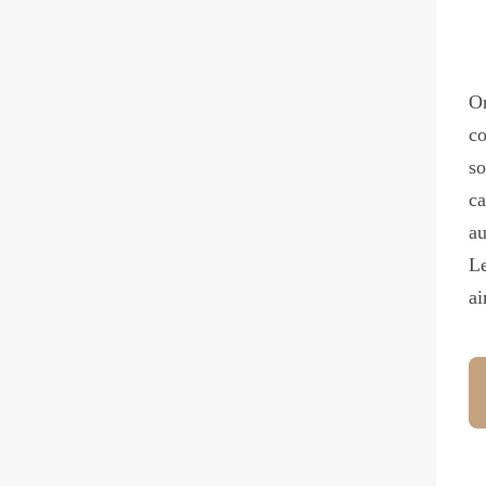
On
co
so
ca
au
Le
a