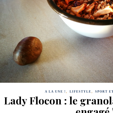
,
,
A LA UNE !
LIFESTYLE
SPORT E
Lady Flocon : le granol
engagé 