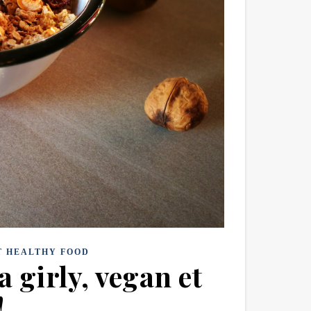
T HEALTHY FOOD
a girly, vegan et
!