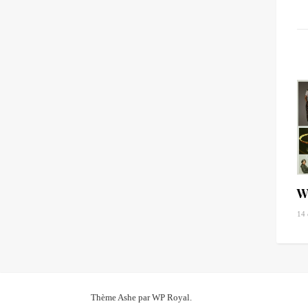
W
14
Thème Ashe par
WP Royal
.