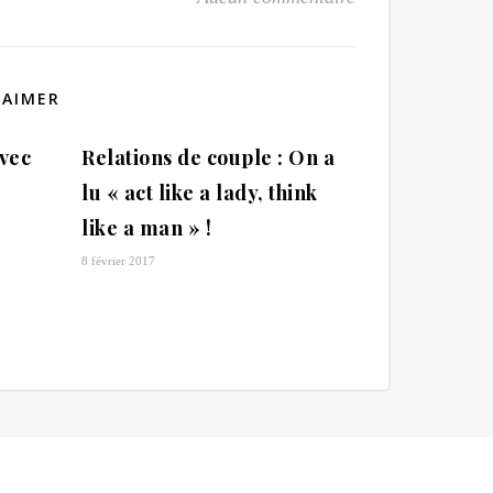
 AIMER
avec
Relations de couple : On a
lu « act like a lady, think
like a man » !
8 février 2017