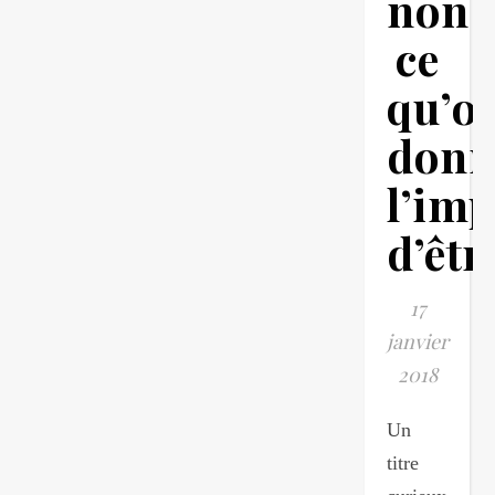
non
ce
qu’o
donn
l’im
d’êtr
17
janvier
2018
Un
titre