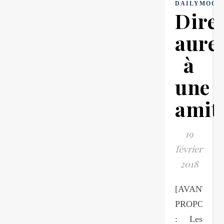
DAILYMOOD
Dire
aure
à
une
amit
19
février
2018
[AVANT-
PROPOS
: Les