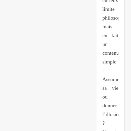
curieux,
limite
philosophiqu
mais
en fait
un
contenu
simple
:
Assumer
sa vie
ou
donner
l’illusion
?