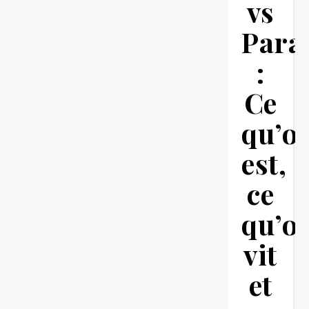
vs
Paraî
:
Ce
qu’o
est,
ce
qu’o
vit
et