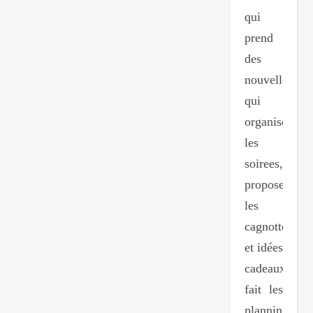
qui
prend
des
nouvelles,
qui
organise
les
soirees,
propose
les
cagnottes
et idées
cadeaux,
fait les
plannings