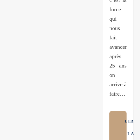
c’est la
force
qui
nous
fait
avancer,
après
25 ans
on
arrive à
faire…
LIRE
LA