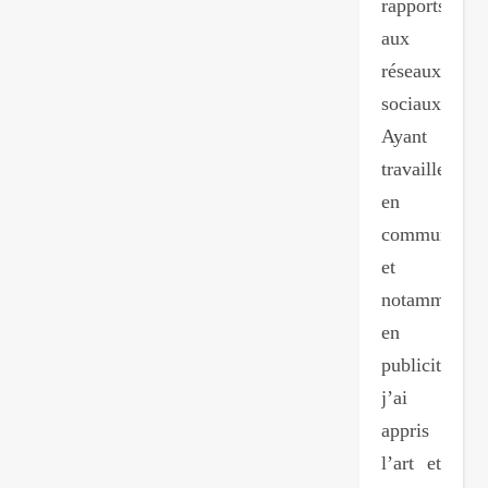
rapports
aux
réseaux
sociaux…
Ayant
travailler
en
communicati
et
notamment
en
publicité,
j’ai
appris
l’art et