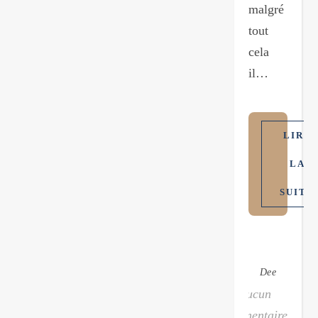
malgré
tout
cela
il…
LIRE
LA
SUITE
Dee
Aucun
commentaire