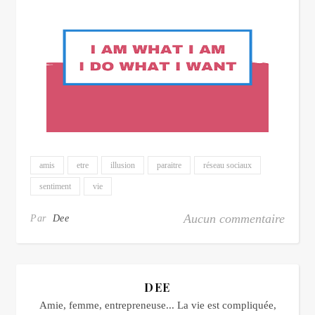
amis
etre
illusion
paraitre
réseau sociaux
sentiment
vie
Aucun commentaire
Par
Dee
DEE
Amie, femme, entrepreneuse... La vie est compliquée,