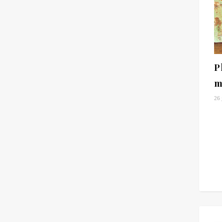
P
m
26 