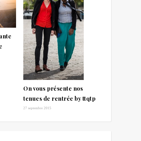
ante
e
On vous présente nos
tenues de rentrée by ttqtp
27 septembre 2015