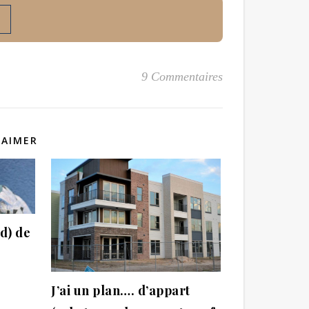
9 Commentaires
 AIMER
d) de
J’ai un plan…. d’appart