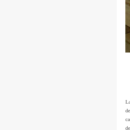
La
de
ca
de