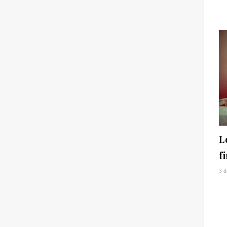
L
f
3 