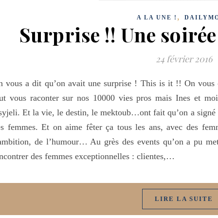
,
A LA UNE !
DAILYM
Surprise !! Une soiré
24 février 2016
 vous a dit qu’on avait une surprise ! This is it !! On vous 
ut vous raconter sur nos 10000 vies pros mais Ines et moi
yjeli. Et la vie, le destin, le mektoub…ont fait qu’on a signé 
es femmes. Et on aime fêter ça tous les ans, avec des fe
ambition, de l’humour… Au grès des events qu’on a pu met
ncontrer des femmes exceptionnelles : clientes,…
LIRE LA SUITE