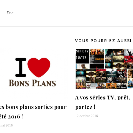
Dee
VOUS POURRIEZ AUSSI
A vos séries TV, prêt,
es bons plans sorties pour
partez !
été 2016 !
12 octobre 2016
 mai 2016