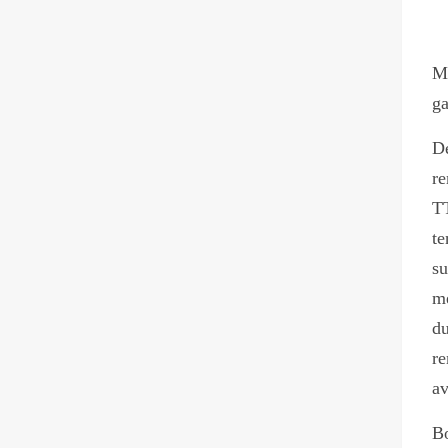
M
g
De
re
TT
te
su
me
d
re
av
Bo