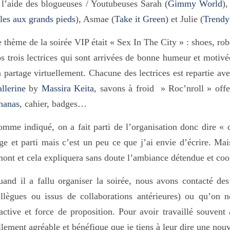
 l’aide des blogueuses / Youtubeuses Sarah (
Gimmy World
),
lles aux grands pieds
), Asmae (
Take it Green
) et Julie (
Trendy
 thème de la soirée VIP était « Sex In The City » : shoes, 
s trois lectrices qui sont arrivées de bonne humeur et motivé
 partage virtuellement. Chacune des lectrices est repartie ave
llerine
by
Massira
Keita
, savons à froid » Roc’nroll » offe
nanas
, cahier, badges…
mme indiqué, on a fait parti de l’organisation donc dire « c’
ge et parti mais c’est un peu ce que j’ai envie d’écrire. Mai
ont et cela expliquera sans doute l’ambiance détendue et cool
and il a fallu organiser la soirée, nous avons contacté des
ollègues ou issus de collaborations antérieures) ou qu’o
active et force de proposition. Pour avoir travaillé souvent 
llement agréable et bénéfique que je tiens à leur dire une nouv