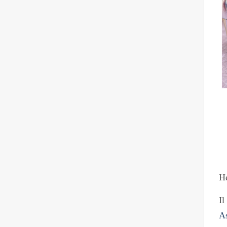
He
Il
As