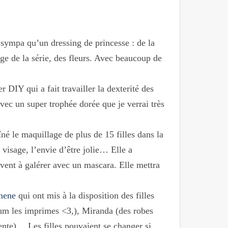
si sympa qu’un dressing de princesse : de la
age de la série, des fleurs. Avec beaucoup de
er DIY qui a fait travailler la dexterité des
 avec un super trophée dorée que je verrai très
îné le maquillage de plus de 15 filles dans la
e visage, l’envie d’être jolie… Elle a
vent à galérer avec un mascara. Elle mettra
nene
qui ont mis à la disposition des filles
(hum les imprimes <3,), Miranda (des robes
ente)… Les filles pouvaient se changer si