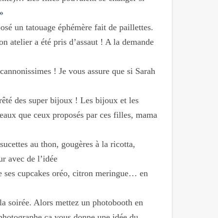
»
osé un tatouage éphémère fait de paillettes.
n atelier a été pris d’assaut ! A la demande
e cannonissimes ! Je vous assure que si Sarah
rêté des super bijoux ! Les bijoux et les
i beaux que ceux proposés par ces filles, mama
ucettes au thon, gougères à la ricotta,
r avec de l’idée
ée ses cupcakes oréo, citron meringue… en
 la soirée. Alors mettez un photobooth en
n photographe ça vous donne une idée du