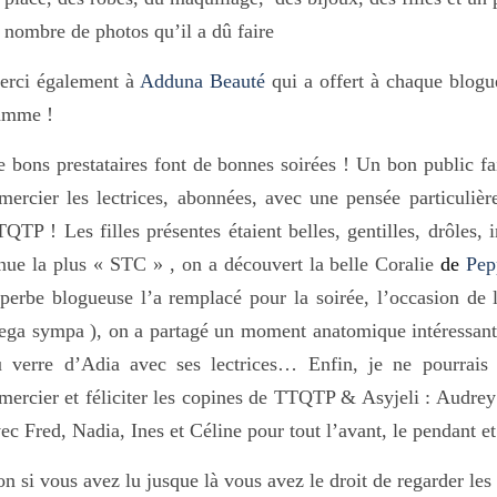
nombre de photos qu’il a dû faire
erci également à
Adduna Beauté
qui a offert à chaque blogue
amme !
 bons prestataires font de bonnes soirées ! Un bon public fai
mercier les lectrices, abonnées, avec une pensée particuliè
QTP ! Les filles présentes étaient belles, gentilles, drôles, 
nue la plus « STC » , on a découvert la belle Coralie
de
Pep
perbe blogueuse l’a remplacé pour la soirée, l’occasion de 
ga sympa ), on a partagé un moment anatomique intéressant a
u verre d’Adia avec ses lectrices… Enfin, je ne pourrais
mercier et féliciter les copines de TTQTP & Asyjeli : Audrey 
ec Fred, Nadia, Ines et Céline pour tout l’avant, le pendant et 
n si vous avez lu jusque là vous avez le droit de regarder le