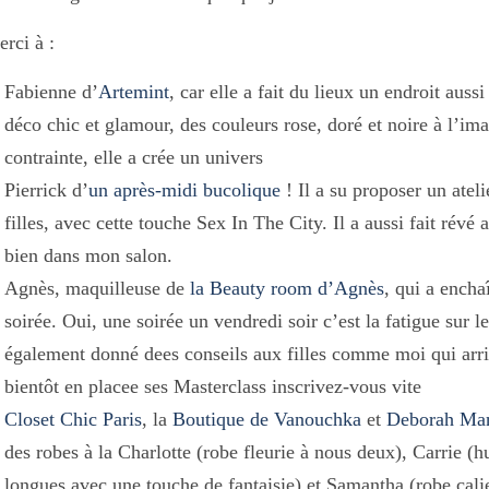
rci à :
Fabienne d’
Artemint
, car elle a fait du lieux un endroit aus
déco chic et glamour, des couleurs rose, doré et noire à l’im
contrainte, elle a crée un univers
Pierrick d’
un après-midi bucolique
! Il a su proposer un ateli
filles, avec cette touche Sex In The City. Il a aussi fait révé
bien dans mon salon.
Agnès, maquilleuse de
la Beauty room d’Agnès
, qui a encha
soirée. Oui, une soirée un vendredi soir c’est la fatigue sur l
également donné dees conseils aux filles comme moi qui arri
bientôt en placee ses Masterclass inscrivez-vous vite
Closet Chic Paris
, la
Boutique de Vanouchka
et
Deborah Ma
des robes à la Charlotte (robe fleurie à nous deux), Carrie 
longues avec une touche de fantaisie) et Samantha (robe cali