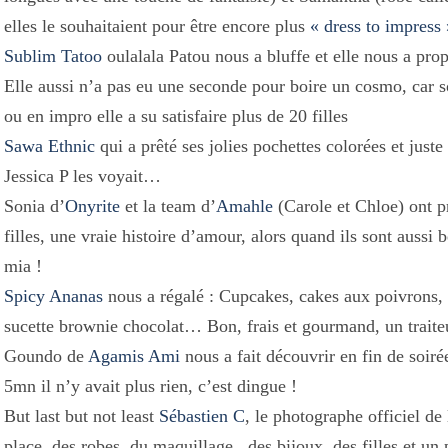
elles le souhaitaient pour être encore plus
« dress to impress 
Sublim Tatoo
oulalala Patou nous a bluffe et elle nous a prop
Elle aussi n’a pas eu une seconde pour boire un cosmo, car so
ou en impro elle a su satisfaire plus de 20 filles
Sawa Ethnic
qui a prêté ses jolies pochettes colorées et just
Jessica P les voyait…
Sonia d’
Onyrite
et la team d’
Amahle
(Carole et Chloe) ont p
filles, une vraie histoire d’amour, alors quand ils sont auss
mia !
Spicy Ananas
nous a régalé : Cupcakes, cakes aux poivrons, s
sucette brownie chocolat… Bon, frais et gourmand, un traiteu
Goundo de
Agamis Ami
nous a fait découvrir en fin de soir
5mn il n’y avait plus rien, c’est dingue !
But last but not least
Sébastien C
, le photographe officiel de
place, des robes, du maquillage, des bijoux, des filles et u