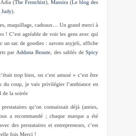
 Adia (
The Frenchist
),
Massira
(
Le blog des
 Judy
).
robes, maquillage, cadeaux… Un grand merci à
es ! C’est agréable de voir les gens avec qui
c un sac de goodies : savons asyjeli, affiche
rts par
Adduna Beaute
, des sablés de
Spicy
était trop bien, on s’est amusé » c’est être
s du coup, je vais privilégier l’ambiance en
 de la soirée
 prestataires qu’on connaissait déjà (amies,
n nous a recommandé ; chaque marque a été
avec des prestataires et entrepreneurs, c’est
elle fois Merci !