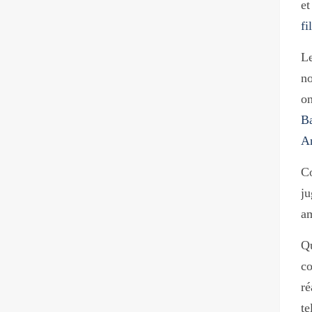
et
fi
Le
no
on
Ba
A
Co
ju
am
Qu
c
ré
te