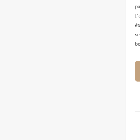
p
l’
ét
se
b