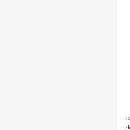
Co
al