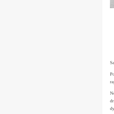
Sa
Po
ra
No
dr
d