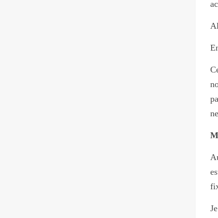
ac
Al
En
Ce
no
pa
ne
M
A
es
fi
Je