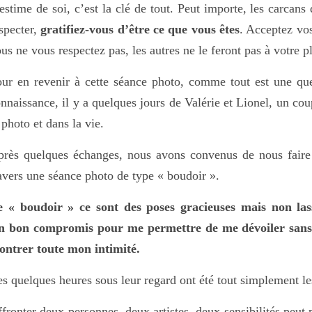
estime de soi, c’est la clé de tout. Peut importe, les carcans 
specter,
gratifiez-vous d’être ce que vous êtes
. Acceptez vos
us ne vous respectez pas, les autres ne le feront pas à votre p
ur en revenir à cette séance photo, comme tout est une ques
nnaissance, il y a quelques jours de Valérie et Lionel, un co
 photo et dans la vie.
rès quelques échanges, nous avons convenus de nous faire
avers une séance photo de type « boudoir ».
 « boudoir » ce sont des poses gracieuses mais non lassi
n bon compromis pour me permettre de me dévoiler sans 
ontrer toute mon intimité.
s quelques heures sous leur regard ont été tout simplement les
fronter deux personnes, deux artistes, deux sensibilités peut 