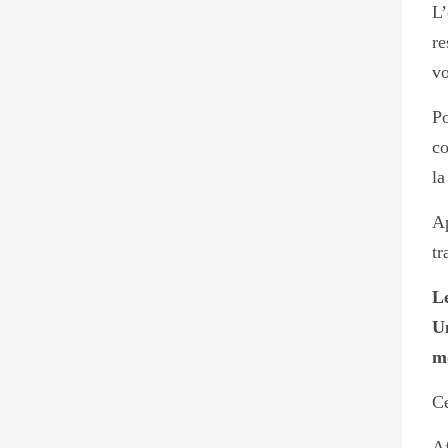
L’
re
vo
Po
co
la
Ap
tr
Le
U
m
Ce
Af