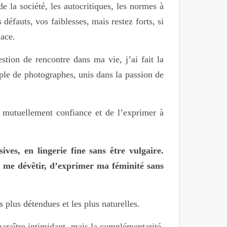
de la société, les autocritiques, les normes à
 défauts, vos faiblesses, mais restez forts, si
lace.
tion de rencontre dans ma vie, j’ai fait la
uple de photographes, unis dans la passion de
 mutuellement confiance et de l’exprimer à
ves, en lingerie fine sans être vulgaire.
me dévêtir, d’exprimer ma féminité sans
 plus détendues et les plus naturelles.
paraître intimidant, mais la complémentarité,