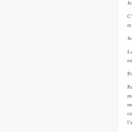
Je
C’
et
Je
La
ex
Po
P
mo
mê
co
l’