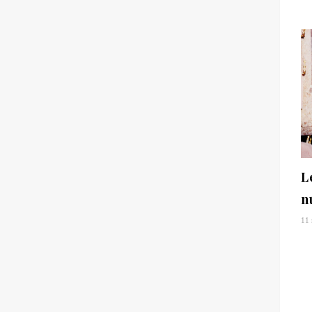
L
n
11 