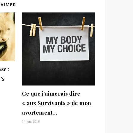
 AIMER
se :
’s
Ce que j’aimerais dire
« aux Survivants » de mon
avortement…
14 juin 2016