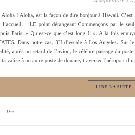
24 septembre 201
oha ! Aloha, est la façon de dire bonjour à Hawaii. C’est aus
 l’accueil. LE point dérangeant Commençons par le seul c
puis Paris. « Qu’est-ce que c’est long !! ». A la fois ennuya
ATES. Dans notre cas, 3H d’escale à Los Angeles. Sur le 
alité, après un retard de l’avion, le célèbre passage du poste
 ta valise à un autre poste de douane, traverser l’aéroport d
LIRE LA SUITE
Dee