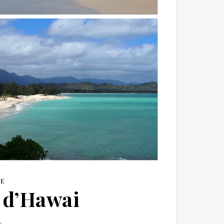
E
 d’Hawai