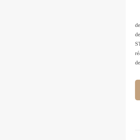
Al
de
de
ST
ré
de