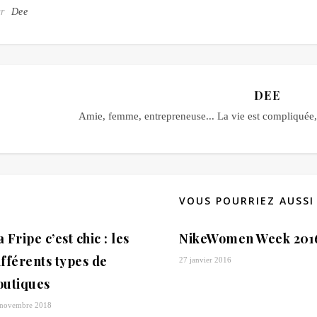
ar
Dee
DEE
Amie, femme, entrepreneuse... La vie est compliquée, 
VOUS POURRIEZ AUSSI
 Fripe c’est chic : les
NikeWomen Week 201
ifférents types de
27 janvier 2016
outiques
 novembre 2018