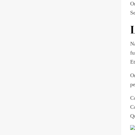
O
Se
L
Na
fu
Et
On
pe
Co
Co
Qu