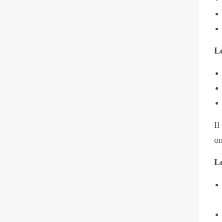
Le
Il
on
L