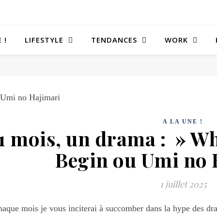
 !
LIFESTYLE
TENDANCES
WORK
A LA UNE !
1 mois, un drama : » Wh
Begin ou Umi no 
1 juillet 2025
aque mois je vous inciterai à succomber dans la hype des dra