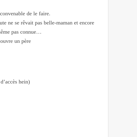
 convenable de le faire.
oute ne se rêvait pas belle-maman et encore
a même pas connue…
couvre un père
 d’accès hein)