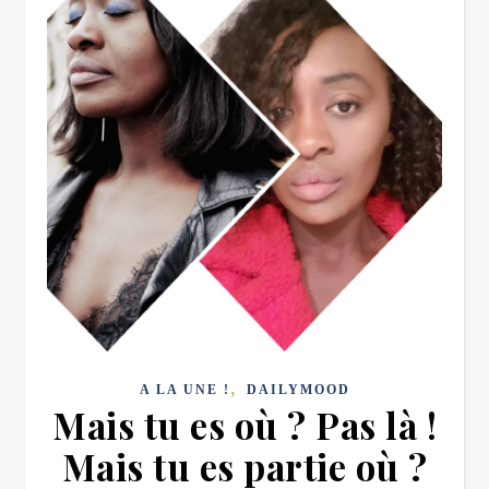
,
A LA UNE !
DAILYMOOD
Mais tu es où ? Pas là !
Mais tu es partie où ?