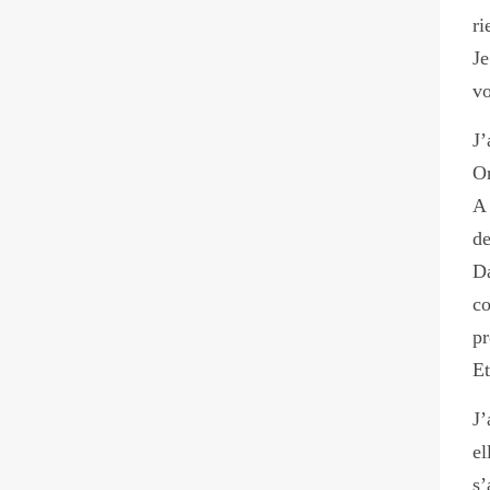
ri
Je
vo
J’
On
A 
de
Da
co
pr
Et
J’
el
s’