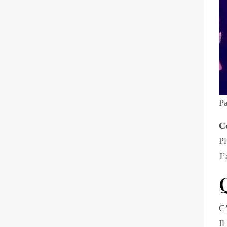
Pa
Ce
Pl
J’
Q
C’
Il