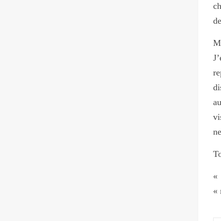
ch
de
M
J’
re
di
au
vi
ne
To
« 
« 