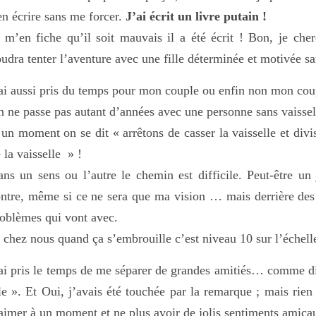
en écrire sans me forcer.
J’ai écrit un livre putain !
 m’en fiche qu’il soit mauvais il a été écrit ! Bon, je c
udra tenter l’aventure avec une fille déterminée et motivée s
ai aussi pris du temps pour mon couple ou enfin non mon cou
 ne passe pas autant d’années avec une personne sans vaissel
un moment on se dit « arrêtons de casser la vaisselle et div
 la vaisselle » !
ns un sens ou l’autre le chemin est difficile. Peut-être un
ntre, même si ce ne sera que ma vision … mais derrière des b
oblèmes qui vont avec.
 chez nous quand ça s’embrouille c’est niveau 10 sur l’échell
ai pris le temps de me séparer de grandes amitiés… comme di
le ». Et Oui, j’avais été touchée par la remarque ; mais rien
aimer à un moment et ne plus avoir de jolis sentiments amicau