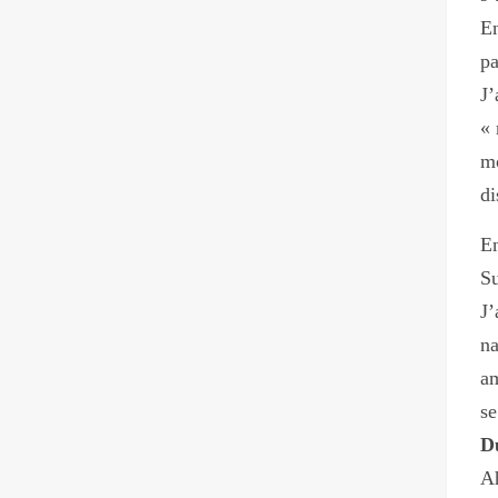
En
pa
J
« 
mo
di
En
Su
J’
na
am
se
Du
Ah