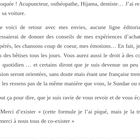
oquée ! Acupuncteur, osthéopathe, Hijama, dentiste… J’ai ref
 sa voiture.
e voici de retour avec mes envies, aucune ligne éditori
essaierai de donner des conseils de mes expériences d’acha
pérés, les chansons coup de coeur, mes émotions… En fait, je s
s des bêtises tous les jours. Vous aurez aussi le droit à des c
 quotidien … et certains diront que je suis devenue un p
sion seront orientées, sans doute mais étant une française trent
 les ressens pas de la même manière que vous, le Sundae o
ut ça pour dire, que je suis ravie de vous revoir et de vous é
Merci d’exister » (cette formule je l’ai piqué, mais je la tr
merci à nous tous de co-exister »