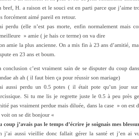
 bref, H. a raison et le souci est en parti parce que j’aime t
s forcément aimé pareil en retour.
’ai perdu (elle n’est pas morte, enfin normalement mais 
meilleure » amie ( je hais ce terme) on va dire
n amie la plus ancienne. On a mis fin à 23 ans d’amitié, ma
spute en 23 ans et boum.
 conclusion c’est vraiment sain de se disputer du coup dans 
ndae ah ah ( il faut bien ça pour réussir son mariage)
ai aussi perdu un 0.5 potes ( il était pote qu’un jour sur 
rcissique. Si tu me lis je regrette juste le 0.5 à peu près g
itié pas vraiment perdue mais diluée, dans la case » on est d
 voit on se dit bonjour «
 coup j’avais pas le temps d’écrire je soignais mes blessu
 j’ai aussi vieillie donc fallait gérer la santé et j’en 