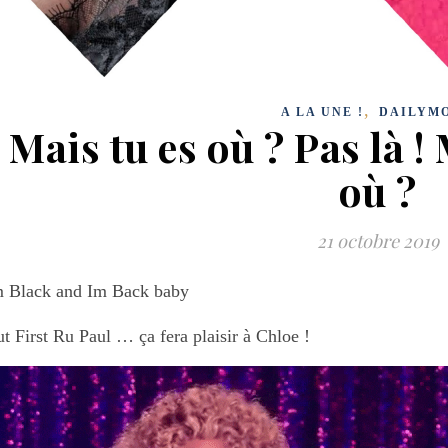
,
A LA UNE !
DAILYM
Mais tu es où ? Pas là ! 
où ?
21 octobre 2019
m Black and Im Back baby
t First Ru Paul … ça fera plaisir à Chloe !