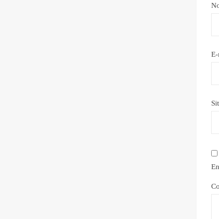
N
E-
Si
En
Co