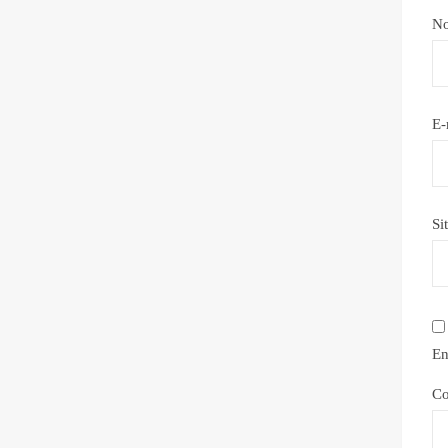
N
E-
Si
En
Co