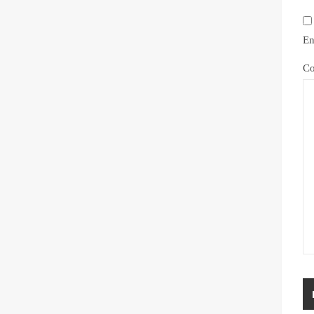
En
Co