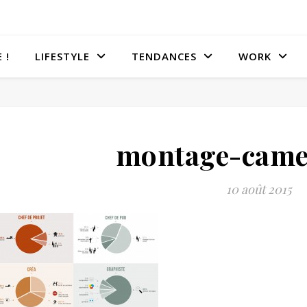
 !
LIFESTYLE
TENDANCES
WORK
montage-came
10 août 2015