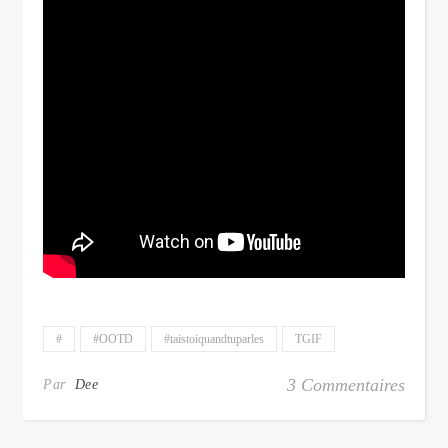
#
#OOTD
#taistoiquandtuparles
TGIF
3 Commentaires
Par
Dee