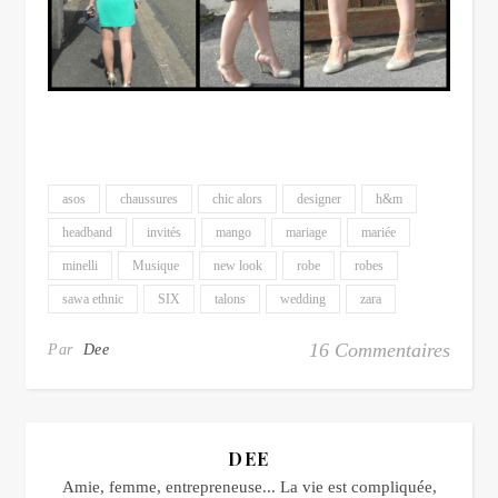
asos
chaussures
chic alors
designer
h&m
headband
invités
mango
mariage
mariée
minelli
Musique
new look
robe
robes
sawa ethnic
SIX
talons
wedding
zara
16 Commentaires
Par
Dee
DEE
Amie, femme, entrepreneuse... La vie est compliquée,