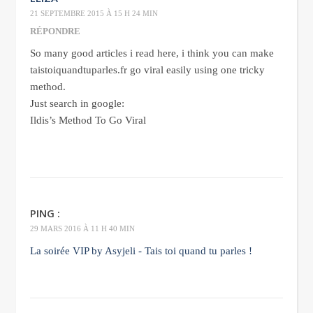
21 SEPTEMBRE 2015 À 15 H 24 MIN
RÉPONDRE
So many good articles i read here, i think you can make
taistoiquandtuparles.fr go viral easily using one tricky
method.
Just search in google:
Ildis’s Method To Go Viral
PING :
29 MARS 2016 À 11 H 40 MIN
La soirée VIP by Asyjeli - Tais toi quand tu parles !