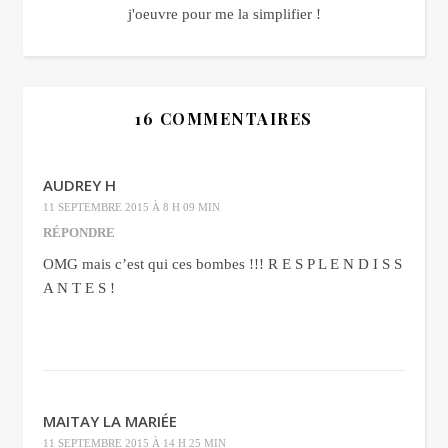
j'oeuvre pour me la simplifier !
16 COMMENTAIRES
AUDREY H
11 SEPTEMBRE 2015 À 8 H 09 MIN
RÉPONDRE
OMG mais c’est qui ces bombes !!! R E S P L E N D I S S
A N T E S !
MAITAY LA MARIÉE
11 SEPTEMBRE 2015 À 14 H 25 MIN