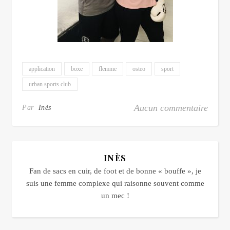
application
boxe
flemme
osteo
sport
urban sports club
Aucun commentaire
Par
Inès
INÈS
Fan de sacs en cuir, de foot et de bonne « bouffe », je
suis une femme complexe qui raisonne souvent comme
un mec !