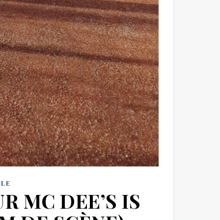
YLE
R MC DEE’S IS