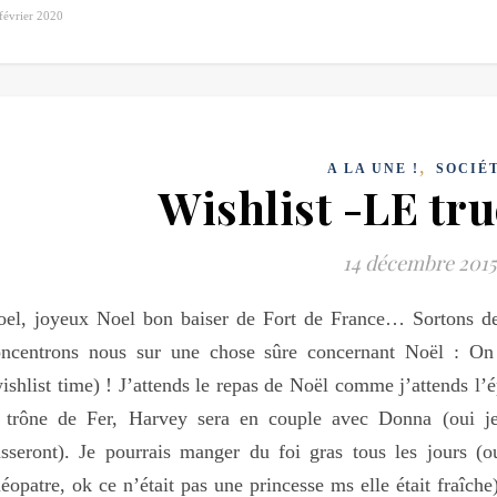
février 2020
,
A LA UNE !
SOCIÉ
Wishlist -LE tru
14 décembre 2015
el, joyeux Noel bon baiser de Fort de France… Sortons des 
ncentrons nous sur une chose sûre concernant Noël : On a
ishlist time) ! J’attends le repas de Noël comme j’attends l’
e trône de Fer, Harvey sera en couple avec Donna (oui je
sseront). Je pourrais manger du foi gras tous les jours (o
éopatre, ok ce n’était pas une princesse ms elle était fraîche)