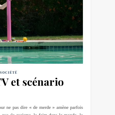
SOCIÉTÉ
TV et scénario
pour ne pas dire « de merde » amène parfois
s que :le racisme, la faim dans le monde, la