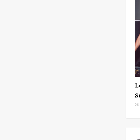
L
S
26 