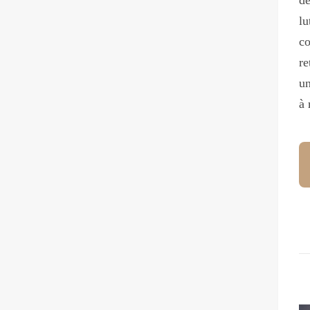
lu
co
re
un
à