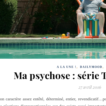
,
,
A LA UNE !
DAILYMOOD
Ma psychose : série 
27 avril 2016
n caractère assez entêté, déterminé, entier, revendicatif…
s réactions disproportionnées sur des sujets aussi important