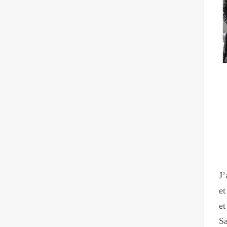
J’
et
et
Sa