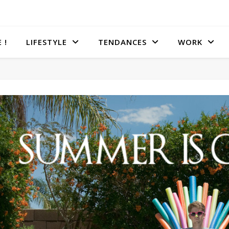
 !
LIFESTYLE
TENDANCES
WORK