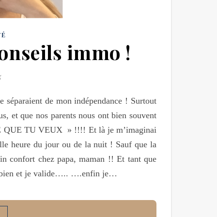
TÉ
 conseils immo !
5
me séparaient de mon indépendance ! Surtout
us, et que nos parents nous ont bien souvent
E TU VEUX » !!!! Et là je m’imaginai
e heure du jour ou de la nuit ! Sauf que la
tain confort chez papa, maman !! Et tant que
 bien et je valide….. ….enfin je…