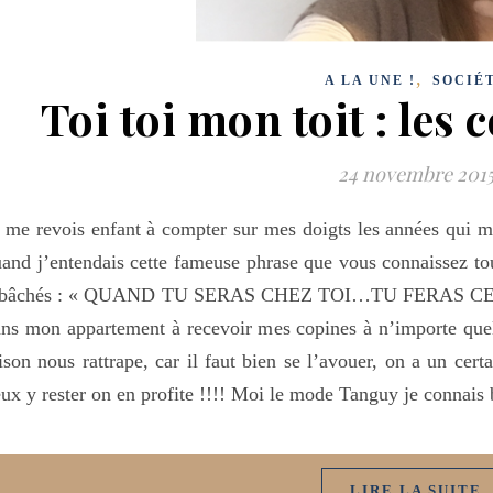
,
A LA UNE !
SOCIÉ
Toi toi mon toit : les
24 novembre 201
 me revois enfant à compter sur mes doigts les années qui 
and j’entendais cette fameuse phrase que vous connaissez to
abâchés : « QUAND TU SERAS CHEZ TOI…TU FERAS CE QU
ns mon appartement à recevoir mes copines à n’importe quell
ison nous rattrape, car il faut bien se l’avouer, on a un cer
ux y rester on en profite !!!! Moi le mode Tanguy je connais
LIRE LA SUITE