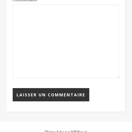
Thème Ashe par
WP Royal
.