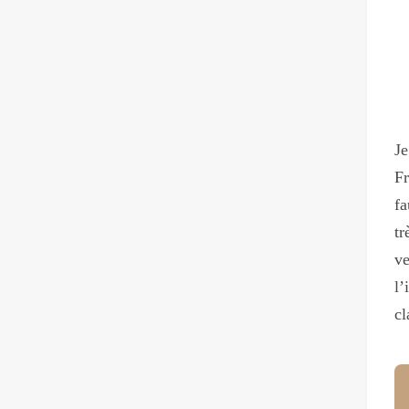
J
Fr
fa
tr
ve
l’
cl