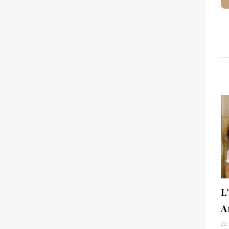
L
A
22 