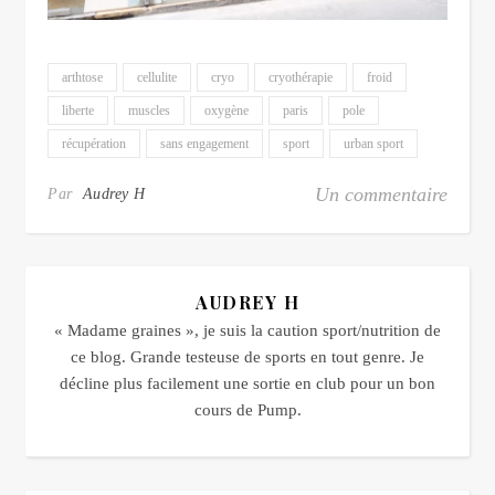
arthtose
cellulite
cryo
cryothérapie
froid
liberte
muscles
oxygène
paris
pole
récupération
sans engagement
sport
urban sport
Un commentaire
Par
Audrey H
AUDREY H
« Madame graines », je suis la caution sport/nutrition de
ce blog. Grande testeuse de sports en tout genre. Je
décline plus facilement une sortie en club pour un bon
cours de Pump.