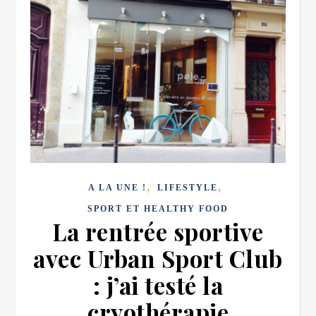
,
,
A LA UNE !
LIFESTYLE
SPORT ET HEALTHY FOOD
La rentrée sportive
avec Urban Sport Club
: j’ai testé la
cryothérapie