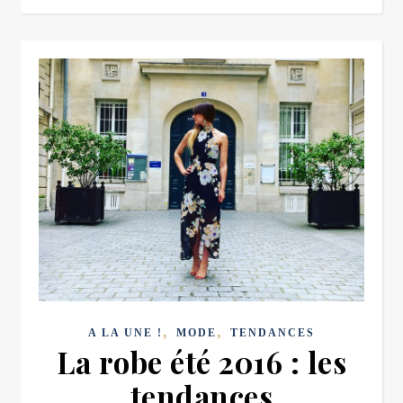
,
,
A LA UNE !
MODE
TENDANCES
La robe été 2016 : les
tendances