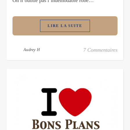
On n’oublie pas l’indémodable robe…
LIRE LA SUITE
7 Commentaires
Audrey H