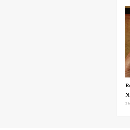
R
N
2 f